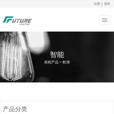
注册
|
登录
Togg
navig
智能
前程产品 > 欧洲
产品分类