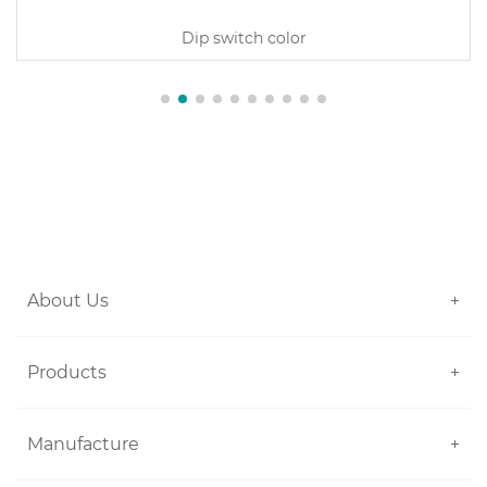
itch color
Plastic-
About Us
+
Products
+
Manufacture
+